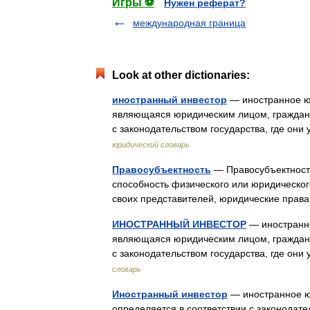
Игры ⚽
Нужен реферат?
международная граница
Look at other dictionaries:
иностранный инвестор
— иностранное юр
являющаяся юридическим лицом, гражданс
с законодательством государства, где он
юридический словарь
Правосубъектность
— Правосубъектность
способность физического или юридическог
своих представителей, юридические права
ИНОСТРАННЫЙ ИНВЕСТОР
— иностранно
являющаяся юридическим лицом, гражданс
с законодательством государства, где он
словарь
Иностранный инвестор
— иностранное юр
определяется в соответствии с законодате