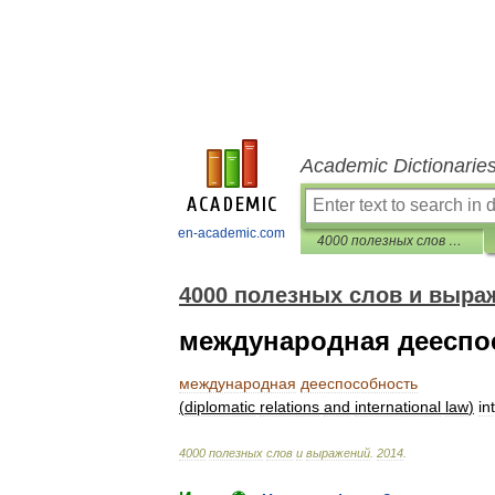
Academic Dictionarie
en-academic.com
4000 полезных слов и выражений
4000 полезных слов и выраж
международная дееспо
международная
дееспособность
(
diplomatic
relations
and
international
law
)
in
4000
полезных
слов
и
выражений
.
2014
.