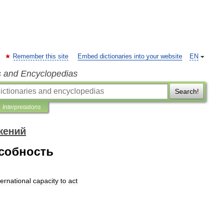
Remember this site
Embed dictionaries into your website
EN
s and Encyclopedias
Search!
Interpretations
ений
собность
ternational
capacity
to
act