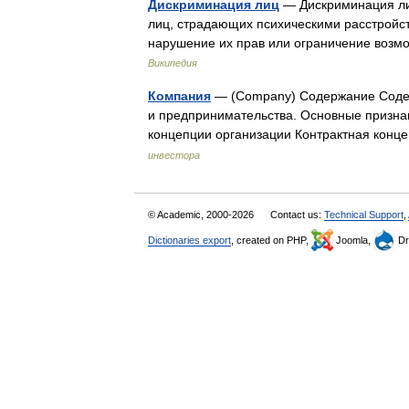
Дискриминация лиц
— Дискриминация ли
лиц, страдающих психическими расстройст
нарушение их прав или ограничение возм
Википедия
Компания
— (Company) Содержание Соде
и предпринимательства. Основные призн
концепции организации Контрактная кон
инвестора
© Academic, 2000-2026
Contact us:
Technical Support
,
Dictionaries export
, created on PHP,
Joomla,
Dr